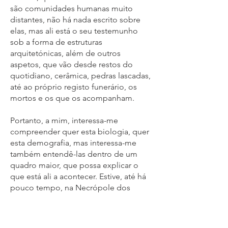
são comunidades humanas muito
distantes, não há nada escrito sobre
elas, mas ali está o seu testemunho
sob a forma de estruturas
arquitetónicas, além de outros
aspetos, que vão desde restos do
quotidiano, cerâmica, pedras lascadas,
até ao próprio registo funerário, os
mortos e os que os acompanham.
Portanto, a mim, interessa-me
compreender quer esta biologia, quer
esta demografia, mas interessa-me
também entendê-las dentro de um
quadro maior, que possa explicar o
que está ali a acontecer. Estive, até há
pouco tempo, na Necrópole dos
Lagares, na Mouraria, em Lisboa, que
descobrimos em 2016. Escavámos ali
bastante tempo e encontrámos