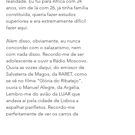
realidade. Eu fui para África com 24
anos, vim de lá com 26, já tinha família
constituída, queria fazer estudos
superiores e era extremamente difícil
fazer aqui.
Além disso, obviamente, eu nunca
concordei com o salazarismo, nem
com nada disso. Recordo-me de ser
adolescente e ouvir a Rádio Moscovo.
Ouvia as vozes daqui, do emissor de
Salvaterra de Magos, da RARET, como
se vê no filme “Glória do Ribatejo”,
ouvia o Manuel Alegre, da Argélia.
Lembro-me do avião da LUAR que
andava aí pela cidade de Lisboa a
espalhar panfletos. Recordo-me
perfeitamente de ver os carros da
polícia com bombas de água azul para
nos marcar quando fazíamos
manifestações, nomeadamente no