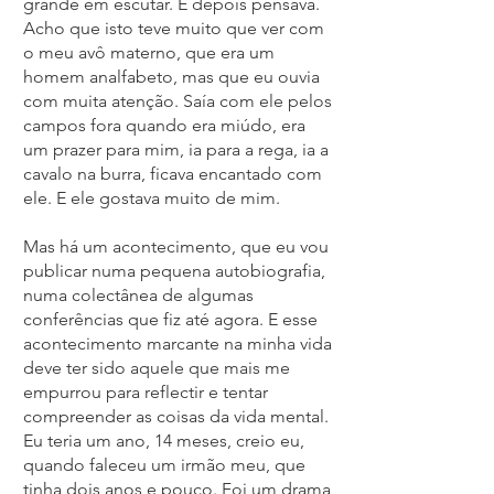
grande em escutar. E depois pensava.
Acho que isto teve muito que ver com
o meu avô materno, que era um
homem analfabeto, mas que eu ouvia
com muita atenção. Saía com ele pelos
campos fora quando era miúdo, era
um prazer para mim, ia para a rega, ia a
cavalo na burra, ficava encantado com
ele. E ele gostava muito de mim.
Mas há um acontecimento, que eu vou
publicar numa pequena autobiografia,
numa colectânea de algumas
conferências que fiz até agora. E esse
acontecimento marcante na minha vida
deve ter sido aquele que mais me
empurrou para reflectir e tentar
compreender as coisas da vida mental.
Eu teria um ano, 14 meses, creio eu,
quando faleceu um irmão meu, que
tinha dois anos e pouco. Foi um drama