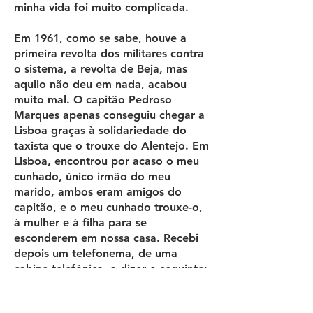
minha vida foi muito complicada.
Em 1961, como se sabe, houve a
primeira revolta dos militares contra
o sistema, a revolta de Beja, mas
aquilo não deu em nada, acabou
muito mal. O capitão Pedroso
Marques apenas conseguiu chegar a
Lisboa graças à solidariedade do
taxista que o trouxe do Alentejo. Em
Lisboa, encontrou por acaso o meu
cunhado, único irmão do meu
marido, ambos eram amigos do
capitão, e o meu cunhado trouxe-o,
à mulher e à filha para se
esconderem em nossa casa. Recebi
depois um telefonema, de uma
cabine telefónica, a dizer o seguinte:
«A PIDE foi a casa do capitão e a
vizinha do lado denunciou-vos,