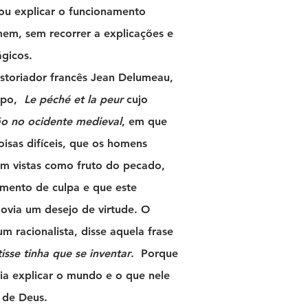
tou explicar o funcionamento
mem, sem recorrer a explicações e
ágicos.
historiador francês Jean Delumeau,
mpo,
Le péché et la peur
cujo
ão no ocidente medieval
, em que
isas difíceis, que os homens
am vistas como fruto do pecado,
imento de culpa e que este
ovia um desejo de virtude. O
um racionalista, disse aquela frase
isse tinha que se inventar
. Porque
ia explicar o mundo e o que nele
 de Deus.