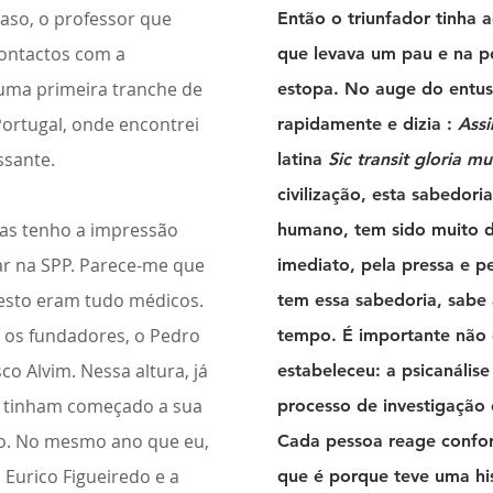
aso, o professor que
Então o triunfador tinha 
contactos com a
que levava um pau e na p
z uma primeira tranche de
estopa. No auge do entus
 Portugal, onde encontrei
rapidamente e dizia :
Ass
ssante.
latina
Sic transit gloria m
civilização, esta sabedor
as tenho a impressão
humano, tem sido muito d
ar na SPP. Parece-me que
imediato, pela pressa e pe
 resto eram tudo médicos.
tem essa sabedoria, sabe
o os fundadores, o Pedro
tempo. É importante não 
co Alvim. Nessa altura, já
estabeleceu: a psicanálise
 tinham começado a sua
processo de investigação 
to. No mesmo ano que eu,
Cada pessoa reage confor
 Eurico Figueiredo e a
que é porque teve uma his