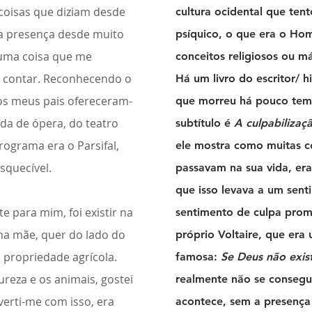
 coisas que diziam desde
cultura ocidental que ten
a presença desde muito
psíquico, o que era o Ho
 uma coisa que me
conceitos religiosos ou m
a contar. Reconhecendo o
Há um livro do escritor/ 
 os meus pais ofereceram-
que morreu há pouco te
a de ópera, do teatro
subtítulo é
A culpabilizaç
rograma era o Parsifal,
ele mostra como muitas co
squecível.
passavam na sua vida, er
que isso levava a um sent
e para mim, foi existir na
sentimento de culpa prom
ha mãe, quer do lado do
próprio Voltaire, que era 
 propriedade agrícola.
famosa:
Se Deus não exist
reza e os animais, gostei
realmente não se consegu
iverti-me com isso, era
acontece, sem a presença