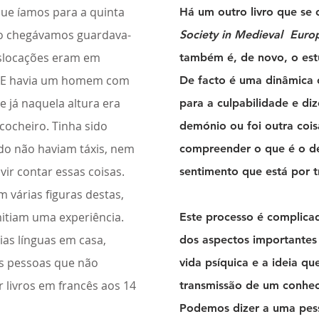
ue íamos para a quinta
Há um outro livro que se
o chegávamos guardava-
Society in Medieval Euro
deslocações eram em
também é, de novo, o est
a. E havia um homem com
De facto é uma dinâmica 
e já naquela altura era
para a culpabilidade e diz
ocheiro. Tinha sido
demónio ou foi outra coi
do não haviam táxis, nem
compreender o que é o de
ir contar essas coisas.
sentimento que está por t
m várias figuras destas,
itiam uma experiência.
Este processo é complicad
ias línguas em casa,
dos aspectos importantes
os pessoas que não
vida psíquica e a ideia qu
 livros em francês aos 14
transmissão de um conheci
Podemos dizer a uma pes