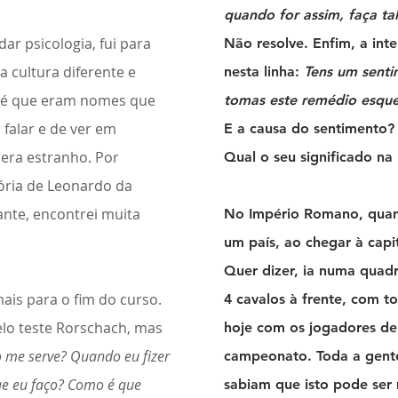
quando for assim, faça tal
ar psicologia, fui para
Não resolve. Enfim, a inte
 cultura diferente e
nesta linha:
Tens um senti
o é que eram nomes que
tomas este remédio esque
 falar e de ver em
E a causa do sentimento?
 era estranho. Por
Qual o seu significado na 
ória de Leonardo da
ante, encontrei muita
No Império Romano, quan
um país, ao chegar à capit
Quer dizer, ia numa quad
ais para o fim do curso.
4 cavalos à frente, com 
lo teste Rorschach, mas
hoje com os jogadores d
o me serve? Quando eu fizer
campeonato. Toda a gente
ue eu faço? Como é que
sabiam que isto pode ser