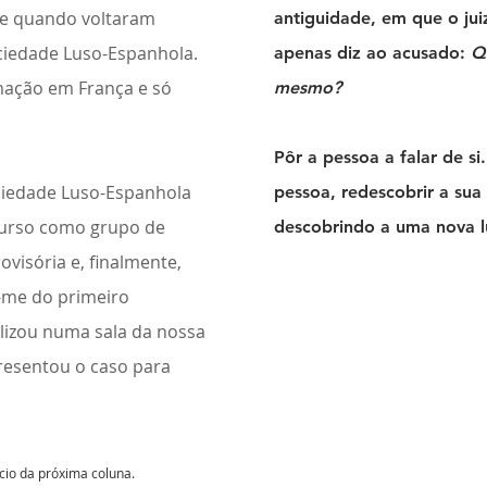
 e quando voltaram
antiguidade, em que o jui
ciedade Luso-Espanhola.
apenas diz ao acusado:
Q
rmação em França e só
mesmo?
Pôr a pessoa a falar de s
ociedade Luso-Espanhola
pessoa, redescobrir a sua 
urso como grupo de
descobrindo a uma nova l
visória e, finalmente,
-me do primeiro
lizou numa sala da nossa
resentou o caso para
ício da próxima coluna.