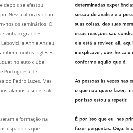
e depois se afastou.
determinadas experiência
po. Nessa altura vinham
sessão de análise e a pes
em-nos os seminários. O
suas coisas, das suas mem
que vinham grandes
essas reacções são condic
 Lebovici, a Annie Anzieu,
ela está a reviver, ali, a
 também muitos ingleses.
inexplicável, que lhe caiu
Luquet no auto clube
conforme aquilo que é.
de Portuguesa de
asa do Pedro Luzes. Mas
As pessoas às vezes nas en
nstalámos a sede e ali
o que não quero fazer, 
por isso estou a repetir.
fizeram a formação na
É por isso que eu, nas pr
os espanhóis que
fazer perguntas. Oiço. É 