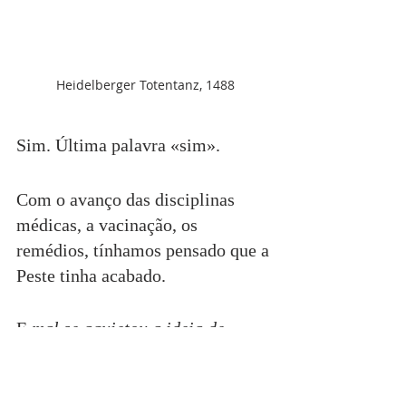
Heidelberger Totentanz, 1488
Sim. Última palavra «sim».
Com o avanço das disciplinas 
médicas, a vacinação, os 
remédios, tínhamos pensado que a 
Peste tinha acabado.
E 
mal se aquietou a ideia de 
dilúvio
, ela voltou.
E voltou Paulo, porque «cada vez 