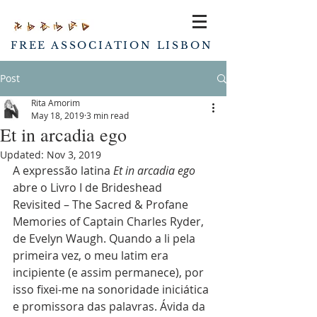
FREE ASSOCIATION LISBON
Post
Rita Amorim
May 18, 2019
3 min read
Et in arcadia ego
Updated:
Nov 3, 2019
A expressão latina 
Et in arcadia ego
abre o Livro I de Brideshead 
Revisited – The Sacred & Profane 
Memories of Captain Charles Ryder, 
de Evelyn Waugh. Quando a li pela 
primeira vez, o meu latim era 
incipiente (e assim permanece), por 
isso fixei-me na sonoridade iniciática 
e promissora das palavras. Ávida da 